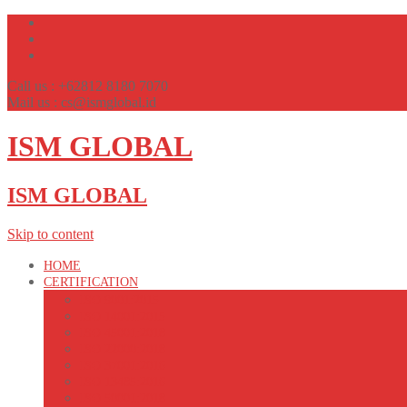
Call us : +62812 8180 7070
Mail us : cs@ismglobal.id
ISM GLOBAL
ISM GLOBAL
Skip to content
HOME
CERTIFICATION
ISO 9001:2015
ISO 14001:2015
ISO 45001:2018
ISO 22000:2018
ISO 37001:2016
ISO 13485:2016
ISO 50001:2018