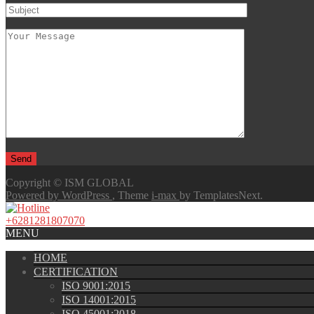
Copyright © ISM GLOBAL
Powered by WordPress
, Theme
i-max
by TemplatesNext.
+6281281807070
MENU
HOME
CERTIFICATION
ISO 9001:2015
ISO 14001:2015
ISO 45001:2018