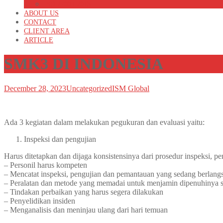
ISO 27001:2013
ABOUT US
CONTACT
CLIENT AREA
ARTICLE
SMK3 DI INDONESIA
December 28, 2023
Uncategorized
ISM Global
Ada 3 kegiatan dalam melakukan pegukuran dan evaluasi yaitu:
Inspeksi dan pengujian
Harus ditetapkan dan dijaga konsistensinya dari prosedur inspeksi, 
– Personil harus kompeten
– Mencatat inspeksi, pengujian dan pemantauan yang sedang berlang
– Peralatan dan metode yang memadai untuk menjamin dipenuhinya 
– Tindakan perbaikan yang harus segera dilakukan
– Penyelidikan insiden
– Menganalisis dan meninjau ulang dari hari temuan