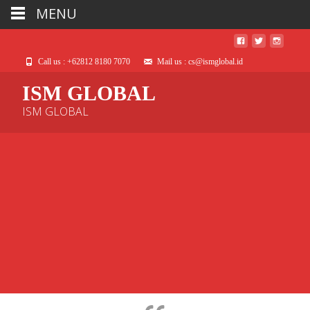
MENU
Call us : +62812 8180 7070
Mail us : cs@ismglobal.id
ISM GLOBAL
ISM GLOBAL