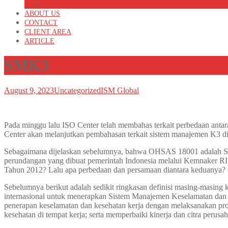
ISO 27001:2013
ABOUT US
CONTACT
CLIENT AREA
ARTICLE
SMK3
August 9, 2023
Uncategorized
ISM Global
Pada minggu lalu ISO Center telah membahas terkait perbedaan antar
Center akan melanjutkan pembahasan terkait sistem manajemen K3 
Sebagaimana dijelaskan sebelumnya, bahwa OHSAS 18001 adalah Sis
perundangan yang dibuat pemerintah Indonesia melalui Kemnaker RI
Tahun 2012? Lalu apa perbedaan dan persamaan diantara keduanya?
Sebelumnya berikut adalah sedikit ringkasan definisi masing-masin
internasional untuk menerapkan Sistem Manajemen Keselamatan dan 
penerapan keselamatan dan kesehatan kerja dengan melaksanakan pro
kesehatan di tempat kerja; serta memperbaiki kinerja dan citra perusa