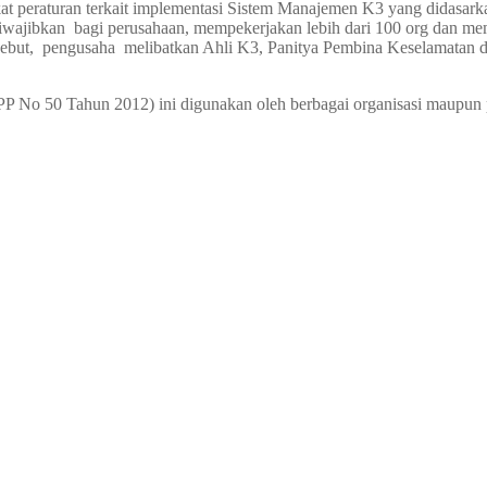
kat peraturan terkait implementasi Sistem Manajemen K3 yang didasa
ibkan bagi perusahaan, mempekerjakan lebih dari 100 org dan mempu
but, pengusaha melibatkan Ahli K3, Panitya Pembina Keselamatan da
o 50 Tahun 2012) ini digunakan oleh berbagai organisasi maupun pe