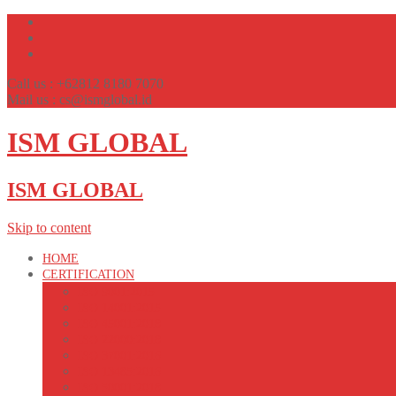
Call us : +62812 8180 7070
Mail us : cs@ismglobal.id
ISM GLOBAL
ISM GLOBAL
Skip to content
HOME
CERTIFICATION
ISO 9001:2015
ISO 14001:2015
ISO 45001:2018
ISO 22000:2018
ISO 37001:2016
ISO 13485:2016
ISO 50001:2018