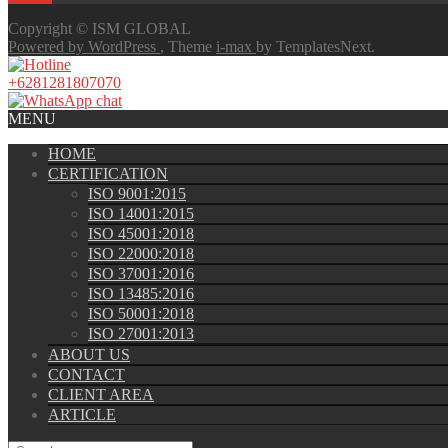
Copyright © ISM GLOBAL
Powered by WordPress
, Theme
i-max
by TemplatesNext.
+6281281807070
MENU
HOME
CERTIFICATION
ISO 9001:2015
ISO 14001:2015
ISO 45001:2018
ISO 22000:2018
ISO 37001:2016
ISO 13485:2016
ISO 50001:2018
ISO 27001:2013
ABOUT US
CONTACT
CLIENT AREA
ARTICLE