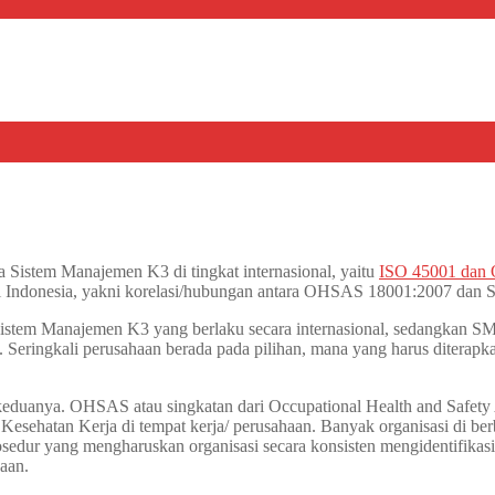
a Sistem Manajemen K3 di tingkat internasional, yaitu
ISO 45001 dan
di Indonesia, yakni korelasi/hubungan antara OHSAS 18001:2007 da
tem Manajemen K3 yang berlaku secara internasional, sedangkan SM
. Seringkali perusahaan berada pada pilihan, mana yang harus diter
g keduanya. OHSAS atau singkatan dari Occupational Health and Safet
Kesehatan Kerja di tempat kerja/ perusahaan. Banyak organisasi di
sedur yang mengharuskan organisasi secara konsisten mengidentifikas
haan.