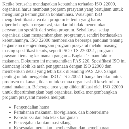
Ketika berusaha mendapatkan kepatuhan terhadap ISO 22000,
organisasi harus membuat program prasyarat yang bertujuan untuk
mengurangi kemungkinan kontaminasi. Walaupun ISO
mengidentifikasi area dan program tertentu yang harus
dipertimbangkan organisasi, standar ini tidak menentukan
persyaratan spesifik dari setiap program. Sebaliknya, setiap
organisasi akan mengembangkan programnya sendiri berdasarkan
kebutuhannya. ISO 22000 memberikan beberapa panduan tentang
bagaimana mengembangkan program prasyarat melalui masing-
masing spesifikasi teknis, seperti ISO / TS 22002-1, program
prasyarat tentang keamanan pangan – Bagian 1: manufaktur
makanan. Dokumen ini menggantikan PAS 220. Spesifikasi ISO ini
dirancang lebih ke arah penggunaan dengan ISO 22000 dan
memberikan detail yang lebih baik dibanding PAS 220. Sangat
penting untuk mengetahui ISO / TS 22002-1 hanya berlaku untuk
produsen makanan, tidak untuk semua organisasi di keseluruhan
rantai makanan. Beberapa area yang diidentifikasi oleh ISO 22000
untuk dipertimbangkan bagi organisasi ketika mengembangkan
program prasyarat mereka meliputi:
Pengendalian hama
Pertahanan makanan, biovigilance, dan bioterorisme
Konstruksi dan tata letak bangunan
Pencegahan kontaminasi silang
Kesesuaian peralatan, pembersihan dan pemeliharaan