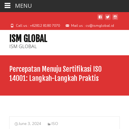
MENU
Call us : +62812 8180 7070
Mail us : cs@ismglobal.id
ISM GLOBAL
ISM GLOBAL
Percepatan Menuju Sertifikasi ISO
14001: Langkah-Langkah Praktis
June 3, 2024
ISO