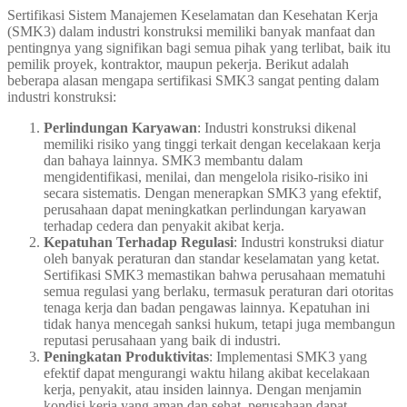
Sertifikasi Sistem Manajemen Keselamatan dan Kesehatan Kerja
(SMK3) dalam industri konstruksi memiliki banyak manfaat dan
pentingnya yang signifikan bagi semua pihak yang terlibat, baik itu
pemilik proyek, kontraktor, maupun pekerja. Berikut adalah
beberapa alasan mengapa sertifikasi SMK3 sangat penting dalam
industri konstruksi:
Perlindungan Karyawan
: Industri konstruksi dikenal
memiliki risiko yang tinggi terkait dengan kecelakaan kerja
dan bahaya lainnya. SMK3 membantu dalam
mengidentifikasi, menilai, dan mengelola risiko-risiko ini
secara sistematis. Dengan menerapkan SMK3 yang efektif,
perusahaan dapat meningkatkan perlindungan karyawan
terhadap cedera dan penyakit akibat kerja.
Kepatuhan Terhadap Regulasi
: Industri konstruksi diatur
oleh banyak peraturan dan standar keselamatan yang ketat.
Sertifikasi SMK3 memastikan bahwa perusahaan mematuhi
semua regulasi yang berlaku, termasuk peraturan dari otoritas
tenaga kerja dan badan pengawas lainnya. Kepatuhan ini
tidak hanya mencegah sanksi hukum, tetapi juga membangun
reputasi perusahaan yang baik di industri.
Peningkatan Produktivitas
: Implementasi SMK3 yang
efektif dapat mengurangi waktu hilang akibat kecelakaan
kerja, penyakit, atau insiden lainnya. Dengan menjamin
kondisi kerja yang aman dan sehat, perusahaan dapat