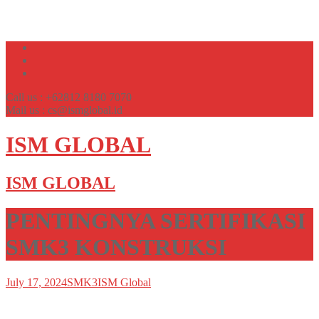
Call us : +62812 8180 7070
Mail us : cs@ismglobal.id
ISM GLOBAL
ISM GLOBAL
PENTINGNYA SERTIFIKASI
SMK3 KONSTRUKSI
July 17, 2024
SMK3
ISM Global