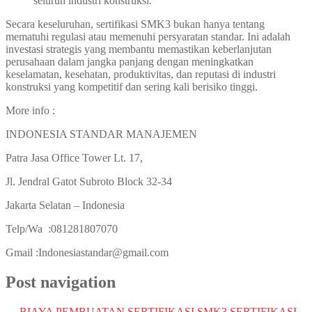
seluruh industri konstruksi.
Secara keseluruhan, sertifikasi SMK3 bukan hanya tentang
mematuhi regulasi atau memenuhi persyaratan standar. Ini adalah
investasi strategis yang membantu memastikan keberlanjutan
perusahaan dalam jangka panjang dengan meningkatkan
keselamatan, kesehatan, produktivitas, dan reputasi di industri
konstruksi yang kompetitif dan sering kali berisiko tinggi.
More info :
INDONESIA STANDAR MANAJEMEN
Patra Jasa Office Tower Lt. 17,
Jl. Jendral Gatot Subroto Block 32-34
Jakarta Selatan – Indonesia
Telp/Wa :081281807070
Gmail :Indonesiastandar@gmail.com
Post navigation
←
BIAYA PEMBUATAN SERTIFIKASI SMK3
SERTIFIKASI