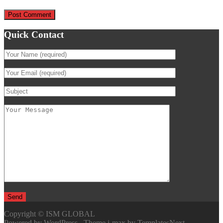
Quick Contact
Copyright © ISM GLOBAL
Powered by WordPress
, Theme
i-max
by TemplatesNext.