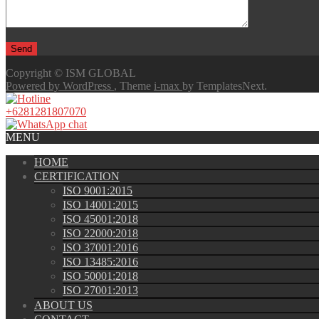
Copyright © ISM GLOBAL
Powered by WordPress
, Theme
i-max
by TemplatesNext.
+6281281807070
MENU
HOME
CERTIFICATION
ISO 9001:2015
ISO 14001:2015
ISO 45001:2018
ISO 22000:2018
ISO 37001:2016
ISO 13485:2016
ISO 50001:2018
ISO 27001:2013
ABOUT US