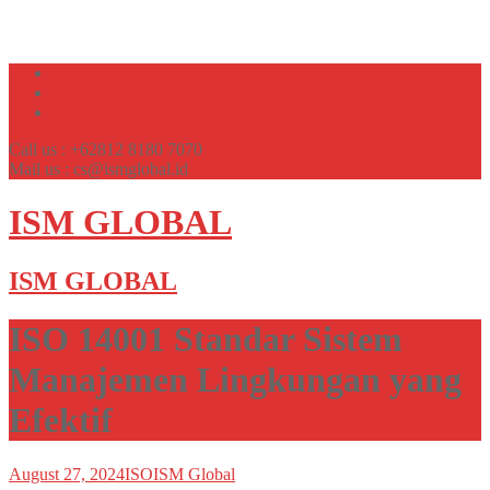
Call us : +62812 8180 7070
Mail us : cs@ismglobal.id
ISM GLOBAL
ISM GLOBAL
ISO 14001 Standar Sistem
Manajemen Lingkungan yang
Efektif
August 27, 2024
ISO
ISM Global