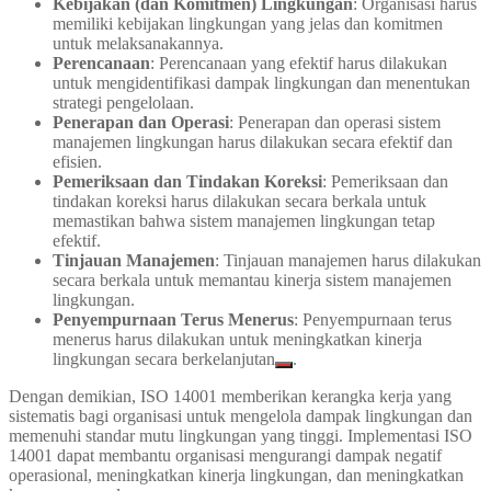
Kebijakan (dan Komitmen) Lingkungan
: Organisasi harus
memiliki kebijakan lingkungan yang jelas dan komitmen
untuk melaksanakannya.
Perencanaan
: Perencanaan yang efektif harus dilakukan
untuk mengidentifikasi dampak lingkungan dan menentukan
strategi pengelolaan.
Penerapan dan Operasi
: Penerapan dan operasi sistem
manajemen lingkungan harus dilakukan secara efektif dan
efisien.
Pemeriksaan dan Tindakan Koreksi
: Pemeriksaan dan
tindakan koreksi harus dilakukan secara berkala untuk
memastikan bahwa sistem manajemen lingkungan tetap
efektif.
Tinjauan Manajemen
: Tinjauan manajemen harus dilakukan
secara berkala untuk memantau kinerja sistem manajemen
lingkungan.
Penyempurnaan Terus Menerus
: Penyempurnaan terus
menerus harus dilakukan untuk meningkatkan kinerja
lingkungan secara berkelanjutan
.
Dengan demikian, ISO 14001 memberikan kerangka kerja yang
sistematis bagi organisasi untuk mengelola dampak lingkungan dan
memenuhi standar mutu lingkungan yang tinggi. Implementasi ISO
14001 dapat membantu organisasi mengurangi dampak negatif
operasional, meningkatkan kinerja lingkungan, dan meningkatkan