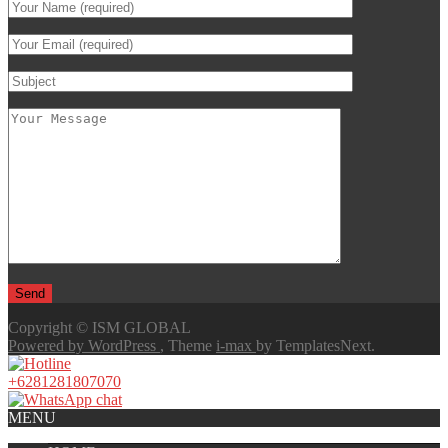
Copyright © ISM GLOBAL
Powered by WordPress
, Theme
i-max
by TemplatesNext.
+6281281807070
MENU