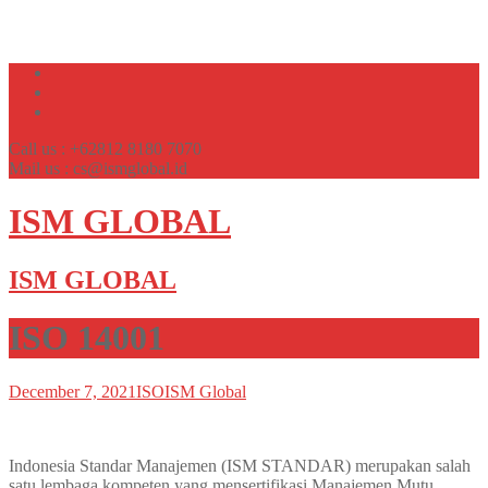
Call us : +62812 8180 7070
Mail us : cs@ismglobal.id
ISM GLOBAL
ISM GLOBAL
ISO 14001
December 7, 2021
ISO
ISM Global
Indonesia Standar Manajemen (ISM STANDAR) merupakan salah
satu lembaga kompeten yang mensertifikasi Manajemen Mutu,