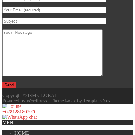
Copyright © ISM GLOBAL
Powered by WordPress
, Theme
i-max
by TemplatesNext.
+6281281807070
MENU
HOME