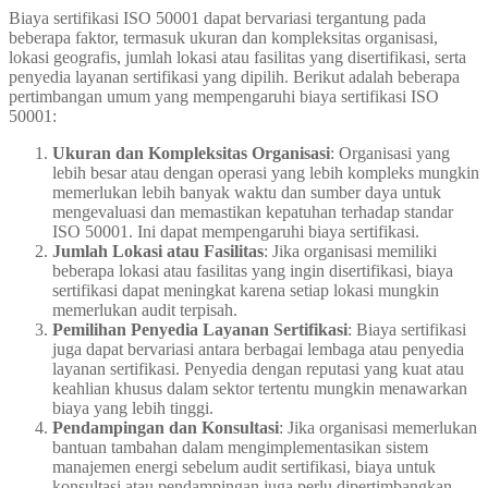
Biaya sertifikasi ISO 50001 dapat bervariasi tergantung pada
beberapa faktor, termasuk ukuran dan kompleksitas organisasi,
lokasi geografis, jumlah lokasi atau fasilitas yang disertifikasi, serta
penyedia layanan sertifikasi yang dipilih. Berikut adalah beberapa
pertimbangan umum yang mempengaruhi biaya sertifikasi ISO
50001:
Ukuran dan Kompleksitas Organisasi
: Organisasi yang
lebih besar atau dengan operasi yang lebih kompleks mungkin
memerlukan lebih banyak waktu dan sumber daya untuk
mengevaluasi dan memastikan kepatuhan terhadap standar
ISO 50001. Ini dapat mempengaruhi biaya sertifikasi.
Jumlah Lokasi atau Fasilitas
: Jika organisasi memiliki
beberapa lokasi atau fasilitas yang ingin disertifikasi, biaya
sertifikasi dapat meningkat karena setiap lokasi mungkin
memerlukan audit terpisah.
Pemilihan Penyedia Layanan Sertifikasi
: Biaya sertifikasi
juga dapat bervariasi antara berbagai lembaga atau penyedia
layanan sertifikasi. Penyedia dengan reputasi yang kuat atau
keahlian khusus dalam sektor tertentu mungkin menawarkan
biaya yang lebih tinggi.
Pendampingan dan Konsultasi
: Jika organisasi memerlukan
bantuan tambahan dalam mengimplementasikan sistem
manajemen energi sebelum audit sertifikasi, biaya untuk
konsultasi atau pendampingan juga perlu dipertimbangkan.