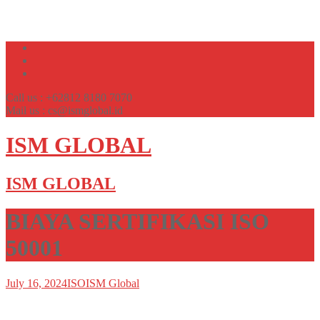
Call us : +62812 8180 7070
Mail us : cs@ismglobal.id
ISM GLOBAL
ISM GLOBAL
BIAYA SERTIFIKASI ISO
50001
July 16, 2024
ISO
ISM Global