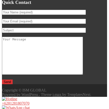
Quick Contact
Copyright © ISM GLOBAL
Powered by WordPress
, Theme
i-max
by TemplatesNext.
+6281281807070