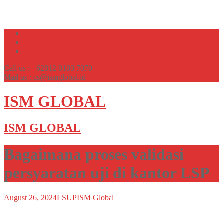
Call us : +62812 8180 7070
Mail us : cs@ismglobal.id
ISM GLOBAL
ISM GLOBAL
Bagaimana proses validasi
persyaratan uji di kantor LSP
August 26, 2024
LSUP
ISM Global